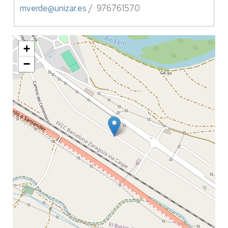
mverde@unizar.es
/ 976761570
+
−