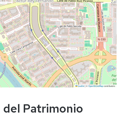
Leaflet
|
©
OpenStreetMap
contributors
 del Patrimonio