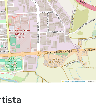
Leaflet
|
©
OpenStreetMap
contributors
tista