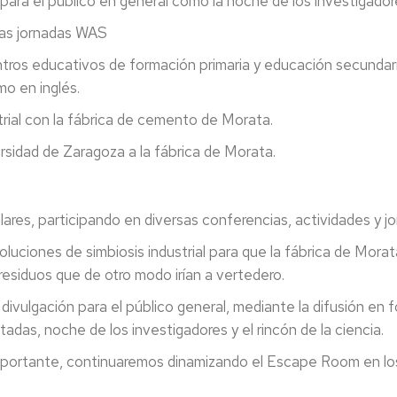
el público en general como la noche de los investigadores, 
arco de las jornadas WAS
 educativos de formación primaria y educación secundaria,
mo en inglés.
l con la fábrica de cemento de Morata.
idad de Zaragoza a la fábrica de Morata.
lares, participando en diversas conferencias, actividades y j
oluciones de simbiosis industrial para que la fábrica de Mor
 residuos que de otro modo irían a vertedero.
 divulgación para el público general, mediante la difusión e
adas, noche de los investigadores y el rincón de la ciencia.
mportante, continuaremos dinamizando el Escape Room en los 