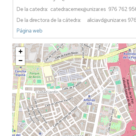
De la catedra: catedracemex@unizar.es 976 762 95
De la directora de la cátedra: aliciavd@unizar.es 9
Página web
+
−